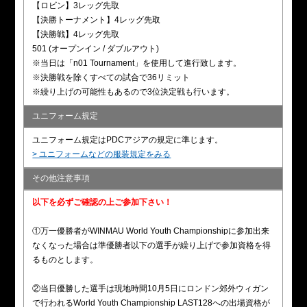
【ロビン】3レッグ先取
【決勝トーナメント】4レッグ先取
【決勝戦】4レッグ先取
501 (オープンイン / ダブルアウト)
※当日は「n01 Tournament」を使用して進行致します。
※決勝戦を除くすべての試合で36リミット
※繰り上げの可能性もあるので3位決定戦も行います。
ユニフォーム規定
ユニフォーム規定はPDCアジアの規定に準じます。
> ユニフォームなどの服装規定をみる
その他注意事項
以下を必ずご確認の上ご参加下さい！
①万一優勝者がWINMAU World Youth Championshipに参加出来
なくなった場合は準優勝者以下の選手が繰り上げで参加資格を得
るものとします。
②当日優勝した選手は現地時間10月5日にロンドン郊外ウィガン
で行われるWorld Youth Championship LAST128への出場資格が