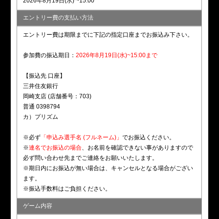
2026年8月19日(水) ~15:00
エントリー費の支払い方法
エントリー費は期限までに下記の指定口座までお振込み下さい。
参加費の振込期日：
2026年8月19日(水)~15:00まで
【振込先 口座】
三井住友銀行
岡崎支店 (店舗番号：703)
普通 0398794
カ）プリズム
※必ず
「申込み選手名 (フルネーム)」
でお振込ください。
※
連名でお振込の場合
、お名前を確認できない事がありますので
必ず問い合わせ先までご連絡をお願いいたします。
※期日内にお振込が無い場合は、キャンセルとなる場合がござい
ます。
※振込手数料はご負担ください。
ゲーム内容